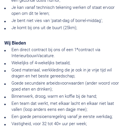
een gezonde dosis humor;
Je kan vanaf technisch tekening werken of staat ervoor
open om dit te leren;
Je bent niet vies van ‘patat-dag of borrel-middag’;
Je komt bij ons uit de buurt (25km);
Wij Bieden
e
Een direct contract bij ons of een 1
contract via
InterieurbouwVacature.
Wekelijks of 4-wekelijks betaald;
Goed materiaal, werkkleding die je ook in je vrije tijd wil
dragen en het beste gereedschap;
Goede secundaire arbeidsvoorwaarden (ander woord voor
goed eten en drinken);
Binnenwerk, droog, warm en koffie bij de hand;
Een team dat werkt, met elkaar lacht en elkaar niet laat
vallen (loop anders eens een dagje mee);
Een goede pensioensregeling vanaf je eerste werkdag;
Vastigheid, voor 32 tot 40+ uur per week;