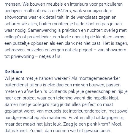
mensen. We bouwen meubels en interieurs voor particulieren,
bedrijven, multinationals en BN’ers, vaak voor bijzondere
showrooms waar elk detail telt. In de werkplaats zagen en
schuren we alles, buiten monteer je bij de klant en pas je aan
waar nodig. Samenwerking is praktisch en nuchter: overleg met
collega’s of projectleider, een korte check bij de klant, en soms
een puzzeltje oplossen als een plank nét niet past. Het is zagen,
schroeven, puzzelen en zorgen dat elk project – van showroom
tot privéwoning – netjes af is.
De Baan
Wil je écht met je handen werken? Als montagemedewerker
buitendienst bij ons is elke dag een mix van bouwen, passen,
meten en afwerken. ’s Ochtends pak je je gereedschap en rijd je
naar een project waar een tekening wacht die hopelijk klopt.
Samen met je collega’s zorg je dat alles perfect op maat
geplaatst wordt, van meubels tot interieuronderdelen, met zowel
handgereedschap als machines. Er zitten altijd uitdagingen bij,
maar dat maakt het juist leuk. Zaag je een plank krom? Mooi,
dat is kunst. Zo niet, dan noemen we het gewoon pech.