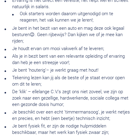
Ervaring is niet direct een vereiste, het helpt wel en scheelt
natuurlijk in salaris.
Ook starters worden daarom uitgenodigd om te
reageren, het vak kunnen we je leren!;
Je bent in het bezit van een auto en mag deze ook legaal
besturen😉. Geen rijbewijs? Dan kijken we of je mee kan
rijden;
Je houdt ervan om mooi vakwerk af te leveren;
Als je in bezit bent van een relevante opleiding of ervaring
dan heb je een streepje voor!;
Je bent ‘houterig’– je werkt graag met hout!
Tekening lezen kan jij als de beste of je staat ervoor open
om dit te leren;
De ‘klik’ – ellelange C.V.’s zegt ons niet zoveel, we zijn op
zoek naar een gezellige, hardwerkende, sociale collega met
een gezonde dosis humor;
Je beschikt over een echt ‘timmermansoog’, je werkt netjes
en precies, en hebt (een beetje) technisch inzicht;
Je bent fysiek fit, er zijn de nodige hulpmiddelen
beschikbaar, maar het werk kan fysiek zwaar zijn;