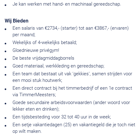
Je kan werken met hand- en machinaal gereedschap.
Wij Bieden
Een salaris van €2734,- (starter) tot aan €3867,- (ervaren)
per maand;
Wekelijks of 4-wekelijks betaald;
Gloednieuwe privégym!
De beste vrijdagmiddagborrels
Goed materiaal, werkkleding en gereedschap;
Een team dat bestaat uit vak ‘gekkies’, samen strijden voor
een mooi stuk houtwerk;
Een direct contract bij het timmerbedrijf of een 1e contract
via TimmerMeesters;
Goede secundaire arbeidsvoorwaarden (ander woord voor
lekker eten en drinken);
Een tijdsbesteding voor 32 tot 40 uur in de week;
Een setje vakantiedagen (25) en vakantiegeld die je toch niet
op wilt maken.