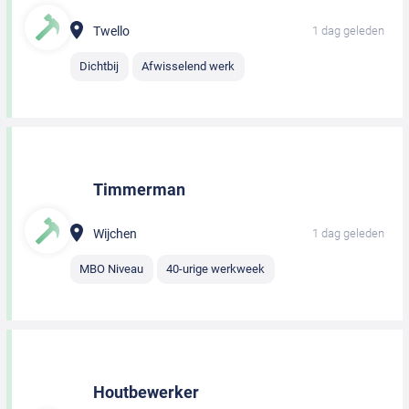
Twello
1 dag geleden
Dichtbij
Afwisselend werk
Timmerman
Wijchen
1 dag geleden
MBO Niveau
40-urige werkweek
Houtbewerker