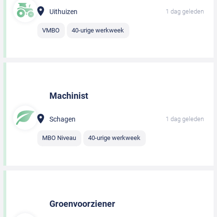
Uithuizen
1 dag geleden
VMBO
40-urige werkweek
Machinist
Schagen
1 dag geleden
MBO Niveau
40-urige werkweek
Groenvoorziener