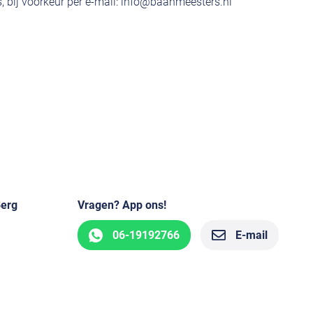
 bij voorkeur per e-mail:
info@baanmeesters.nl
Berg
Vragen? App ons!
06-19192766
E-mail