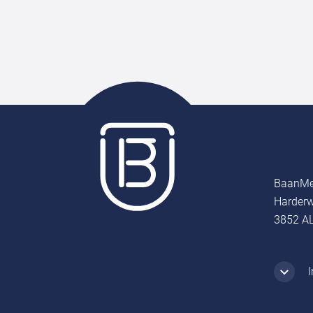
BaanMe
Harderw
3852 AL
I