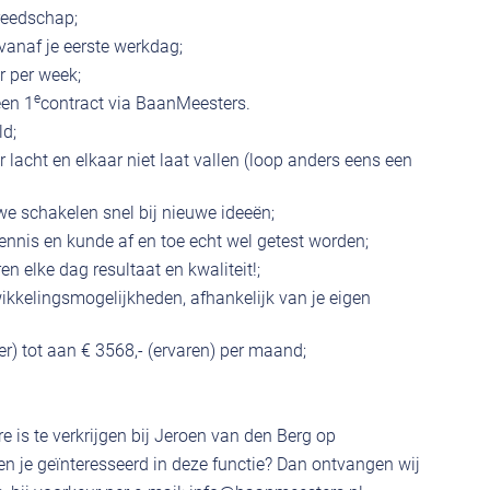
reedschap;
anaf je eerste werkdag;
r per week;
e
een 1
contract via BaanMeesters.
ld;
 lacht en elkaar niet laat vallen (loop anders eens een
 we schakelen snel bij nieuwe ideeën;
ennis en kunde af en toe echt wel getest worden;
ren elke dag resultaat en kwaliteit!;
kkelingsmogelijkheden, afhankelijk van je eigen
ter) tot aan € 3568,- (ervaren) per maand;
e is te verkrijgen bij Jeroen van den Berg op
 je geïnteresseerd in deze functie? Dan ontvangen wij