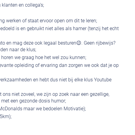
 klanten en collega’s;
g werken of staat ervoor open om dit te leren;
oeld is en gebruikt niet alles als hamer (tenzij het echt
auto en mag deze ook legaal besturen😉. Geen rijbewijs?
jden naar de klus;
an horen we graag hoe het wel zou kunnen;
elevante opleiding of ervaring dan zorgen we ook dat je op
erkzaamheden en hebt dus niet bij elke klus Youtube
egt ons niet zoveel, we zijn op zoek naar een gezellige,
a met een gezonde dosis humor;
McDonalds maar we bedoelen Motivatie);
25km);