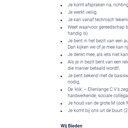
Je komt afspraken na, richting
Je werkt veilig;
Je kan vanaf technisch tekenin
Weet waarvoor gereedschap bed
handig is)
Je bent in het bezit van een 
Dan kijken we of je mee kan ri
Je denkt mee; als iets niet k
Als je in bezit bent van een r
die manier betaald wordt!;
Je bent bekend met de basisw
nodig;
De ‘klik’ – Ellenlange C.V.’s z
hardwerkende, sociale colleg
Je houd van de grote M (ook 
Je komt bij ons uit de buurt (
Wij Bieden