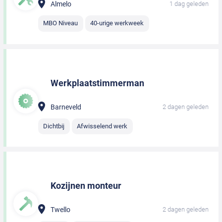
Almelo
1 dag geleden
MBO Niveau
40-urige werkweek
Werkplaatstimmerman
Barneveld
2 dagen geleden
Dichtbij
Afwisselend werk
Kozijnen monteur
Twello
2 dagen geleden