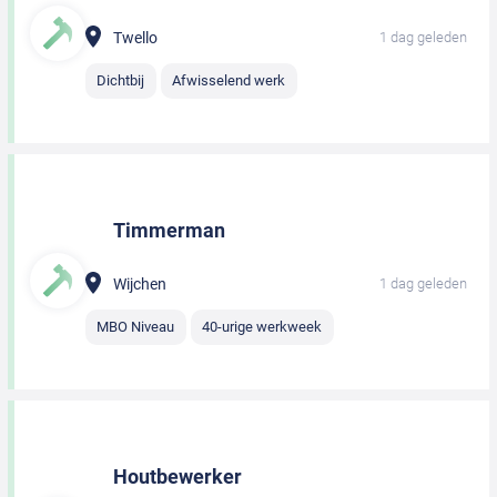
Twello
1 dag geleden
Dichtbij
Afwisselend werk
Timmerman
Wijchen
1 dag geleden
MBO Niveau
40-urige werkweek
Houtbewerker