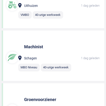
Uithuizen
1 dag geleden
VMBO
40-urige werkweek
Machinist
Schagen
1 dag geleden
MBO Niveau
40-urige werkweek
Groenvoorziener