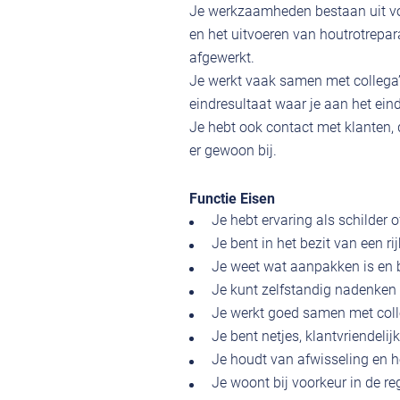
Je werkzaamheden bestaan uit voo
en het uitvoeren van houtrotrepara
afgewerkt.
Je werkt vaak samen met collega’
eindresultaat waar je aan het ein
Je hebt ook contact met klanten, 
er gewoon bij.
Functie Eisen
Je hebt ervaring als schilder of
Je bent in het bezit van een ri
Je weet wat aanpakken is en b
Je kunt zelfstandig nadenken 
Je werkt goed samen met coll
Je bent netjes, klantvriendeli
Je houdt van afwisseling en 
Je woont bij voorkeur in de re