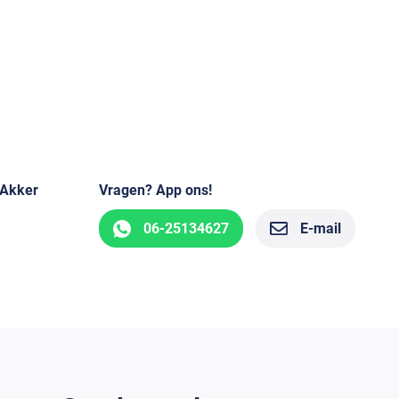
 Akker
Vragen? App ons!
06-25134627
E-mail