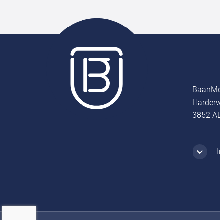
BaanMe
Harderw
3852 AL
I