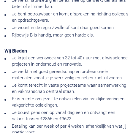
Je werkt nauwkeurig en denkt mee op de werkvloer als iets
beter of slimmer kan.
Je bent betrouwbaar en komt afspraken na richting collega’s
en opdrachtgevers.
Je woont in de regio Zwolle of kunt daar goed komen.
Rijbewijs B is handig, maar geen harde eis.
Wij Bieden
Je krijgt een werkweek van 32 tot 40+ uur met afwisselende
projecten in onderhoud en renovatie.
Je werkt met goed gereedschap en professionele
materialen zodat je je werk veilig en netjes kunt uitvoeren.
Je komt terecht in vaste projectteams waar samenwerking
en vakmanschap centraal staan.
Er is ruimte om jezelf te ontwikkelen via praktijkervaring en
vakgerichte opleidingen.
Je bouwt pensioen op vanaf dag één en ontvangt een
salaris tussen €2866 en €3622.
Betaling kan per week of per 4 weken, afhankelijk van wat jij
prettig vindt.