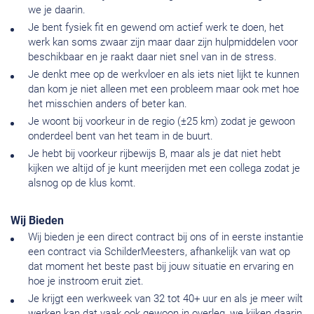
we je daarin.
Je bent fysiek fit en gewend om actief werk te doen, het
werk kan soms zwaar zijn maar daar zijn hulpmiddelen voor
beschikbaar en je raakt daar niet snel van in de stress.
Je denkt mee op de werkvloer en als iets niet lijkt te kunnen
dan kom je niet alleen met een probleem maar ook met hoe
het misschien anders of beter kan.
Je woont bij voorkeur in de regio (±25 km) zodat je gewoon
onderdeel bent van het team in de buurt.
Je hebt bij voorkeur rijbewijs B, maar als je dat niet hebt
kijken we altijd of je kunt meerijden met een collega zodat je
alsnog op de klus komt.
Wij Bieden
Wij bieden je een direct contract bij ons of in eerste instantie
een contract via SchilderMeesters, afhankelijk van wat op
dat moment het beste past bij jouw situatie en ervaring en
hoe je instroom eruit ziet.
Je krijgt een werkweek van 32 tot 40+ uur en als je meer wilt
werken kan dat vaak ook gewoon in overleg, we kijken daarin