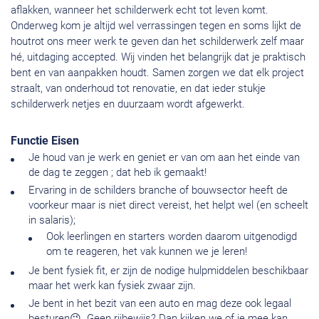
aflakken, wanneer het schilderwerk echt tot leven komt.
Onderweg kom je altijd wel verrassingen tegen en soms lijkt de
houtrot ons meer werk te geven dan het schilderwerk zelf maar
hé, uitdaging accepted. Wij vinden het belangrijk dat je praktisch
bent en van aanpakken houdt. Samen zorgen we dat elk project
straalt, van onderhoud tot renovatie, en dat ieder stukje
schilderwerk netjes en duurzaam wordt afgewerkt.
Functie Eisen
Je houd van je werk en geniet er van om aan het einde van
de dag te zeggen ; dat heb ik gemaakt!
Ervaring in de schilders branche of bouwsector heeft de
voorkeur maar is niet direct vereist, het helpt wel (en scheelt
in salaris);
Ook leerlingen en starters worden daarom uitgenodigd
om te reageren, het vak kunnen we je leren!
Je bent fysiek fit, er zijn de nodige hulpmiddelen beschikbaar
maar het werk kan fysiek zwaar zijn.
Je bent in het bezit van een auto en mag deze ook legaal
besturen😉. Geen rijbewijs? Dan kijken we of je mee kan