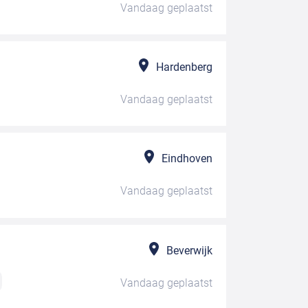
Vandaag
geplaatst
Hardenberg
Vandaag
geplaatst
Eindhoven
Vandaag
geplaatst
Beverwijk
Vandaag
geplaatst