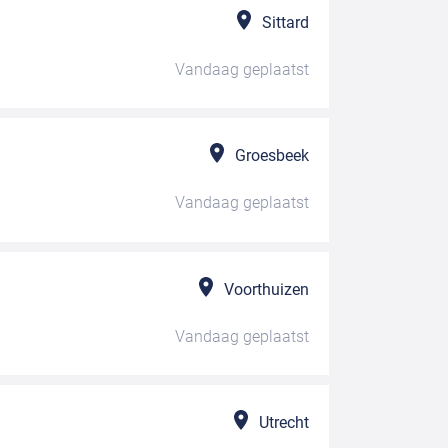
Sittard
Vandaag
geplaatst
Groesbeek
Vandaag
geplaatst
Voorthuizen
Vandaag
geplaatst
Utrecht