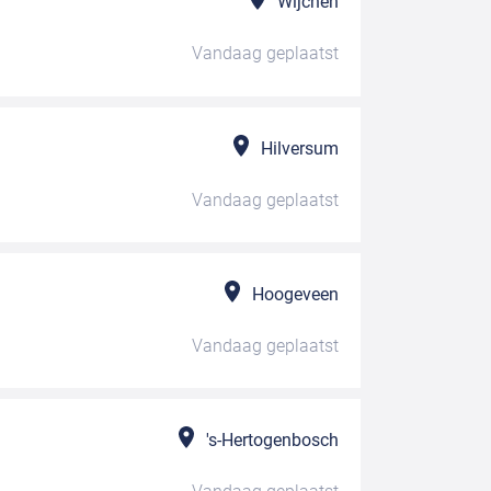
Wijchen
Vandaag
geplaatst
Hilversum
Vandaag
geplaatst
Hoogeveen
Vandaag
geplaatst
's-Hertogenbosch