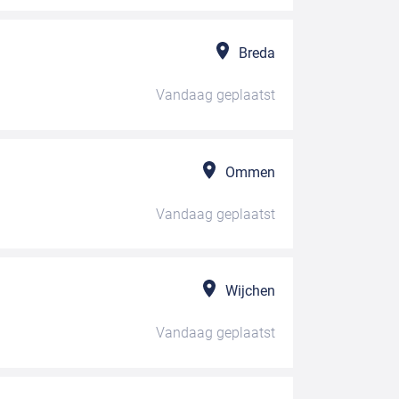
Breda
Vandaag
geplaatst
Ommen
Vandaag
geplaatst
Wijchen
Vandaag
geplaatst