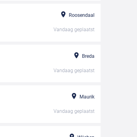
Roosendaal
Vandaag
geplaatst
Breda
Vandaag
geplaatst
Maurik
Vandaag
geplaatst