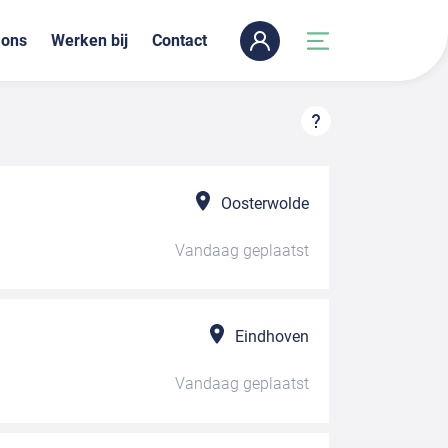
 ons
Werken bij
Contact
Oosterwolde
Vandaag
geplaatst
Eindhoven
Vandaag
geplaatst