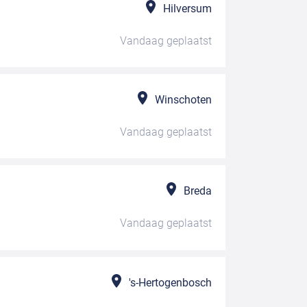
Hilversum
Vandaag
geplaatst
Winschoten
Vandaag
geplaatst
Breda
Vandaag
geplaatst
's-Hertogenbosch