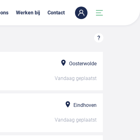
 ons
Werken bij
Contact
Oosterwolde
Vandaag
geplaatst
Eindhoven
Vandaag
geplaatst