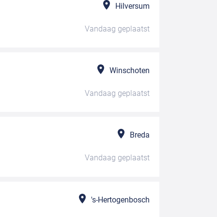
Hilversum
Vandaag
geplaatst
Winschoten
Vandaag
geplaatst
Breda
Vandaag
geplaatst
's-Hertogenbosch