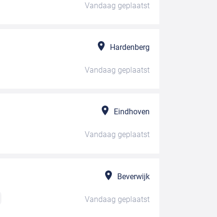
Vandaag
geplaatst
Hardenberg
Vandaag
geplaatst
Eindhoven
Vandaag
geplaatst
Beverwijk
Vandaag
geplaatst