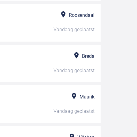
Roosendaal
Vandaag
geplaatst
Breda
Vandaag
geplaatst
Maurik
Vandaag
geplaatst