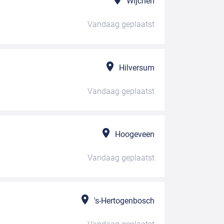
Wijchen
Vandaag
geplaatst
Hilversum
Vandaag
geplaatst
Hoogeveen
Vandaag
geplaatst
's-Hertogenbosch