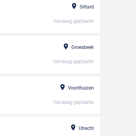
Sittard
Vandaag
geplaatst
Groesbeek
Vandaag
geplaatst
Voorthuizen
Vandaag
geplaatst
Utrecht