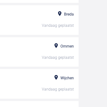
Breda
Vandaag
geplaatst
Ommen
Vandaag
geplaatst
Wijchen
Vandaag
geplaatst