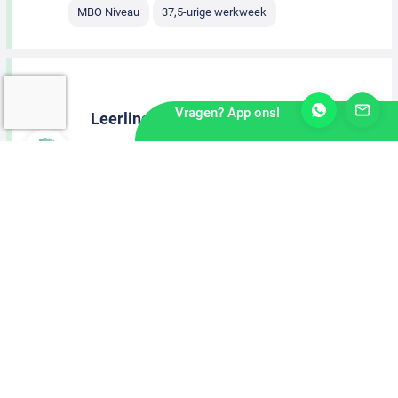
MBO Niveau
37,5-urige werkweek
Vragen? App ons!
Leerling meubelmaker
Helmond
2 dagen geleden
MBO Niveau
40-urige werkweek
Leerling meubelmaker
Wijchen
2 dagen geleden
MBO Niveau
40-urige werkweek