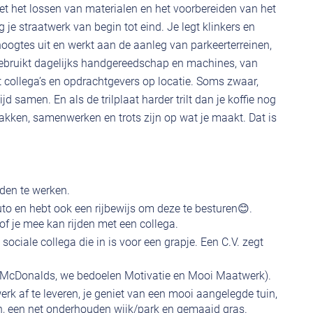
et het lossen van materialen en het voorbereiden van het
je straatwerk van begin tot eind. Je legt klinkers en
hoogtes uit en werkt aan de aanleg van parkeerterreinen,
gebruikt dagelijks handgereedschap en machines, van
et collega’s en opdrachtgevers op locatie. Soms zwaar,
d samen. En als de trilplaat harder trilt dan je koffie nog
npakken, samenwerken en trots zijn op wat je maakt. Dat is
den te werken.
uto en hebt ook een rijbewijs om deze te besturen😊.
of je mee kan rijden met een collega.
ciale collega die in is voor een grapje. Een C.V. zegt
t McDonalds, we bedoelen Motivatie en Mooi Maatwerk).
k af te leveren, je geniet van een mooi aangelegde tuin,
in, een net onderhouden wijk/park en gemaaid gras.