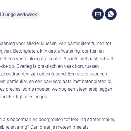
40-urige werkweek
aanleg voor allerlei klussen, van particuliere tuinen tot
jven. Betonplaten, klinkers, afwatering, opritten en
et een vaste ploeg op locatie. Als iets niet past, schuift
lekke op. Overleg is praktisch en vaak kort, tussen
e opdrachten zijn uiteenlopend. Een stoep voor een
 een particulier, en een parkeerplaats met betonplaten bij
les precies, soms moeten we nog een steen erbij leggen
delijk ligt alles netjes.
en als opperman en doorgroeien tot leerling stratenmaker,
Heb je ervaring? Dan draai je meteen mee als