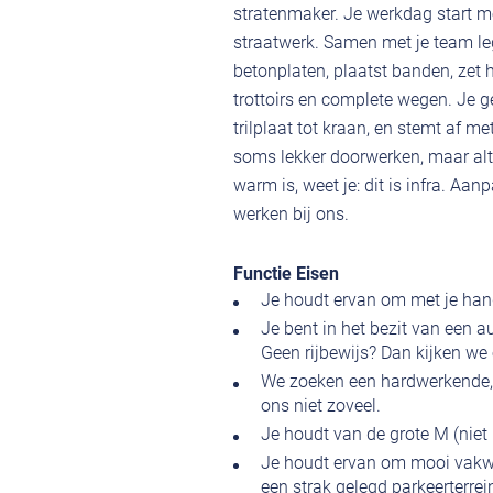
stratenmaker. Je werkdag start m
straatwerk. Samen met je team leg 
betonplaten, plaatst banden, zet 
trottoirs en complete wegen. Je 
trilplaat tot kraan, en stemt af m
soms lekker doorwerken, maar altij
warm is, weet je: dit is infra. Aa
werken bij ons.
Functie Eisen
Je houdt ervan om met je han
Je bent in het bezit van een a
Geen rijbewijs? Dan kijken we 
We zoeken een hardwerkende, so
ons niet zoveel.
Je houdt van de grote M (nie
Je houdt ervan om mooi vakwer
een strak gelegd parkeerterre