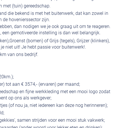
n met (tuin) gereedschap.
and die bekend is met het buitenwerk, dat kan zowel in
n de hovenierssector zijn.
hebben, dan nodigen we je ook graag uit om te reageren.
, een gemotiveerde instelling is dan wel belangrijk.
ken),Groenst (bomen) of Grijs (tegels), Grijzer (klinkers),
je niet uit! Je hebt passie voor buitenwerk!.
km van ons bedrijf.
20km.);
ter) tot aan € 3574,- (ervaren) per maand;
reedschap en fijne werkkleding met een mooi logo zodat
 bent op ons als werkgever;
tjes (of nou ja, niet iedereen kan deze nog herinneren);
ld;
‘gekkies’, samen strijden voor een mooi stuk vakwerk;
waarden (ander woord voor lekker eten en drinken);