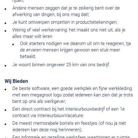
rijden;
Andere mensen zeggen dat je te zeikerig bent over de
afwerking van dingen, bij ons mag dat!;
Je kunt ontwerpen omzetten in productietekeningen;
Weinig of veel werkervaring: het maakt ons niet uit, als je
alles maar wilt leren
Ook starters nodigen we daarom uit om te reageren, tja
de ervaren mensen krijgen gewoon een stuk meer
betaald;
Je woont binnen ongeveer 25 km van ons bedrijf.
Wij Bieden
De beste software, een goede werkplek en fijne werkkleding
met een megagroot logo zodat iedereen kan zien dat je trots
bent op ons als werkgever;
Een direct contract bij het interieurbouwbedrijf of een 1e
contract via InterieurbouwVacature;
De meest memorabele borrels en feestjes (of nou ja niet
iedereen kan deze nog herinneren);
Een informele en gezellige werksfeer waarbinnen er ruimte