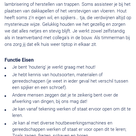
lambrisering of herstellen van trappen. Soms assisteer je bij het
plaatsen van dakkapellen of het verstevigen van vloeren. Hout
heeft soms z’n eigen wil, en spijkers… tja, die verdwijnen altijd op
mysterieuze wijze. Gelukkig houden we het gezellig en zorgen
we dat alles netjes en stevig blijft. Je werkt zowel zelfstandig
als in teamverband met collega’s in de bouw. Als timmerman bij
ons zorg jij dat elk huis weer tiptop in elkaar zit.
Functie Eisen
Je bent ‘houterig’ je werkt graag met hout!
Je hebt kennis van houtsoorten, materialen of
gereedschappen (je weet in ieder geval het verschil tussen
een spijker en een schroef).
Andere mensen zeggen dat je te zeikerig bent over de
afwerking van dingen, bij ons mag dat!
Je kan vanaf tekening werken of staat ervoor open om dit te
leren.
Je kan al met diverse houtbewerkingsmachines en
gereedschappen werken of staat er voor open dit te leren;
Zoals zagen, frezen, schaven en boren.