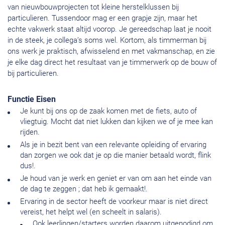
van nieuwbouwprojecten tot kleine herstelklussen bij
particulieren. Tussendoor mag er een grapje zijn, maar het
echte vakwerk staat altijd voorop. Je gereedschap laat je nooit
in de steek, je collega’s soms wel. Kortom, als timmerman bij
ons werk je praktisch, afwisselend en met vakmanschap, en zie
je elke dag direct het resultaat van je timmerwerk op de bouw of
bij particulieren.
Functie Eisen
Je kunt bij ons op de zaak komen met de fiets, auto of
vliegtuig. Mocht dat niet lukken dan kijken we of je mee kan
rijden.
Als je in bezit bent van een relevante opleiding of ervaring
dan zorgen we ook dat je op die manier betaald wordt, flink
dus!.
Je houd van je werk en geniet er van om aan het einde van
de dag te zeggen ; dat heb ik gemaakt!.
Ervaring in de sector heeft de voorkeur maar is niet direct
vereist, het helpt wel (en scheelt in salaris).
Ook leerlingen/starters worden daarom uitgenodigd om