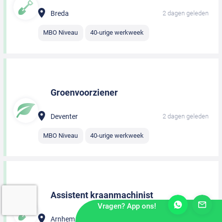
Breda
2 dagen geleden
MBO Niveau
40-urige werkweek
Groenvoorziener
Deventer
2 dagen geleden
MBO Niveau
40-urige werkweek
Assistent kraanmachinist
Vragen? App ons!
Arnhem
2 dagen geleden