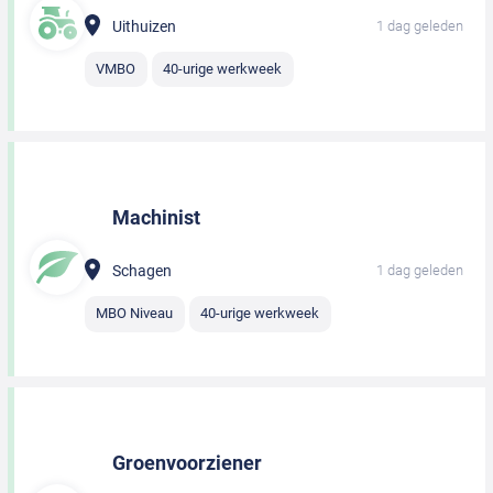
Uithuizen
1 dag geleden
VMBO
40-urige werkweek
Machinist
Schagen
1 dag geleden
MBO Niveau
40-urige werkweek
Groenvoorziener