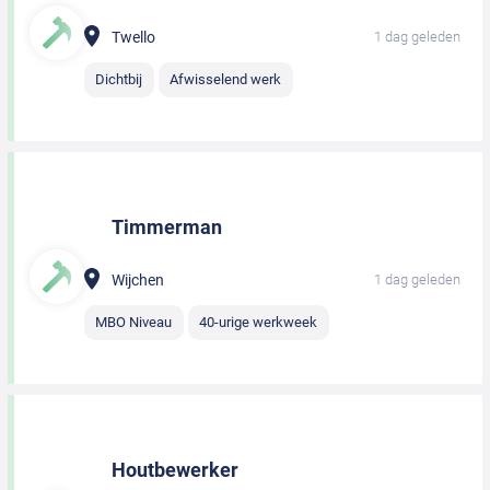
Twello
1 dag geleden
Dichtbij
Afwisselend werk
Timmerman
Wijchen
1 dag geleden
MBO Niveau
40-urige werkweek
Houtbewerker