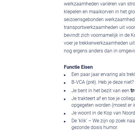
werkzaamheden variëren van strod
klepelen en maaikorven in het gr
seizoensgebonden werkzaamheden.
transportwerkzaamheden uit voor 
bevindt zich voornamelijk in de 
voer je trekkerwerkzaamheden uit
nog ergens anders dan in omgevi
Functie Eisen
Een paar jaar ervaring als trek
B-VCA (pré). Heb je deze niet?
t
Je bent in het bezit van een
Je trakteert af en toe je colleg
opgegeten worden (moest er in
Je woont in de Kop van Noord
De ‘klik’ – We zijn op zoek na
gezonde dosis humor.