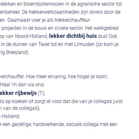
ekken en bloembollenrooien in de agrarische sector tot
oenbeheer. De trekkerwerkzaamheden zijn divers door de
 Daarnaast voer je als trekkerchauffeur
projecten in de bouw en civiele sector. Het werkgebied
lekker dichtbij huis
Kop van Noord-Holland,
dus! Ook
 in de duinen van Texel tot en met IJmuiden (zo kom je
ng Breezand).
kerchauffer. Hoe meer ervaring, hoe hoger je loon!;
 Haal ‘m dan via ons;
rekker rijbewijs
(T);
a’s op koeken of zorgt er voor dat die van je collega’s juist
 van de collega’s);
-Holland;
ar een gezellige, hardwerkende, sociale collega met een