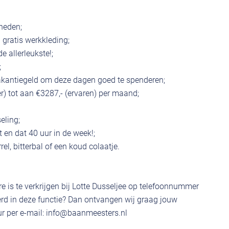
heden;
 gratis werkkleding;
de allerleukste!;
;
akantiegeld om deze dagen goed te spenderen;
er) tot aan €3287,- (ervaren) per maand;
eling;
t en dat 40 uur in de week!;
rel, bitterbal of een koud colaatje.
e is te verkrijgen bij Lotte Dusseljee op telefoonnummer
rd in deze functie? Dan ontvangen wij graag jouw
r per e-mail:
info@baanmeesters.nl