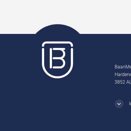
BaanMe
Harderw
3852 AL
I