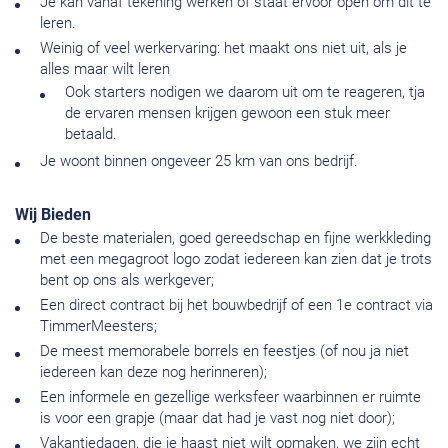
Je kan vanaf tekening werken of staat ervoor open om dit te
leren.
Weinig of veel werkervaring: het maakt ons niet uit, als je
alles maar wilt leren
Ook starters nodigen we daarom uit om te reageren, tja
de ervaren mensen krijgen gewoon een stuk meer
betaald.
Je woont binnen ongeveer 25 km van ons bedrijf.
Wij Bieden
De beste materialen, goed gereedschap en fijne werkkleding
met een megagroot logo zodat iedereen kan zien dat je trots
bent op ons als werkgever;
Een direct contract bij het bouwbedrijf of een 1e contract via
TimmerMeesters;
De meest memorabele borrels en feestjes (of nou ja niet
iedereen kan deze nog herinneren);
Een informele en gezellige werksfeer waarbinnen er ruimte
is voor een grapje (maar dat had je vast nog niet door);
Vakantiedagen, die je haast niet wilt opmaken, we zijn echt