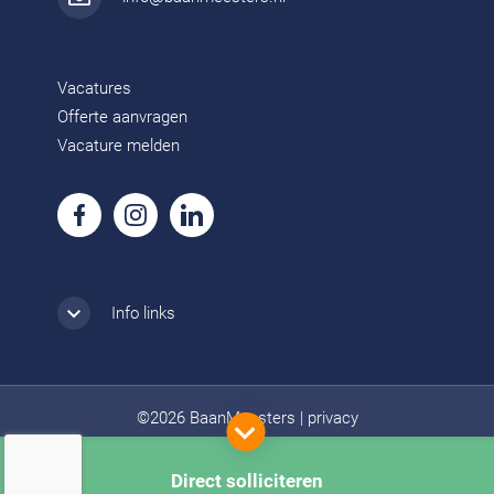
Vacatures
Offerte aanvragen
Vacature melden
Info links
©2026 BaanMeesters
|
privacy
Direct solliciteren