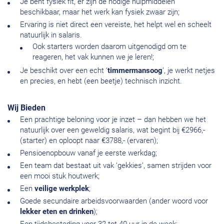
Je bent fysiek fit, er zijn de nodige hulpmiddelen
beschikbaar, maar het werk kan fysiek zwaar zijn;
Ervaring is niet direct een vereiste, het helpt wel en scheelt
natuurlijk in salaris.
Ook starters worden daarom uitgenodigd om te
reageren, het vak kunnen we je leren!;
Je beschikt over een echt ‘
timmermansoog
’, je werkt netjes
en precies, en hebt (een beetje) technisch inzicht.
Wij Bieden
Een prachtige beloning voor je inzet – dan hebben we het
natuurlijk over een geweldig salaris, wat begint bij €2966,-
(starter) en oploopt naar €3788,- (ervaren);
Pensioenopbouw vanaf je eerste werkdag;
Een team dat bestaat uit vak ‘gekkies’, samen strijden voor
een mooi stuk houtwerk;
Een
veilige
werkplek
;
Goede secundaire arbeidsvoorwaarden (ander woord voor
lekker eten en drinken
);