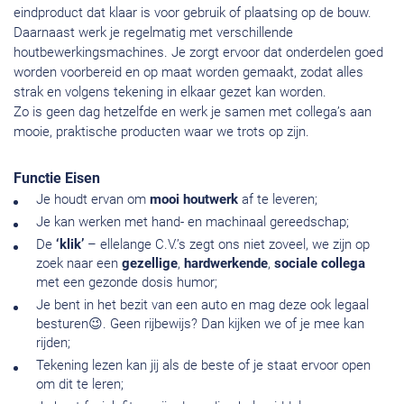
eindproduct dat klaar is voor gebruik of plaatsing op de bouw.
Daarnaast werk je regelmatig met verschillende
houtbewerkingsmachines. Je zorgt ervoor dat onderdelen goed
worden voorbereid en op maat worden gemaakt, zodat alles
strak en volgens tekening in elkaar gezet kan worden.
Zo is geen dag hetzelfde en werk je samen met collega’s aan
mooie, praktische producten waar we trots op zijn.
Functie Eisen
Je houdt ervan om
mooi houtwerk
af te leveren;
Je kan werken met hand- en machinaal gereedschap;
De
‘klik’
– ellelange C.V.’s zegt ons niet zoveel, we zijn op
zoek naar een
gezellige
,
hardwerkende
,
sociale
collega
met een gezonde dosis humor;
Je bent in het bezit van een auto en mag deze ook legaal
besturen😉. Geen rijbewijs? Dan kijken we of je mee kan
rijden;
Tekening lezen kan jij als de beste of je staat ervoor open
om dit te leren;