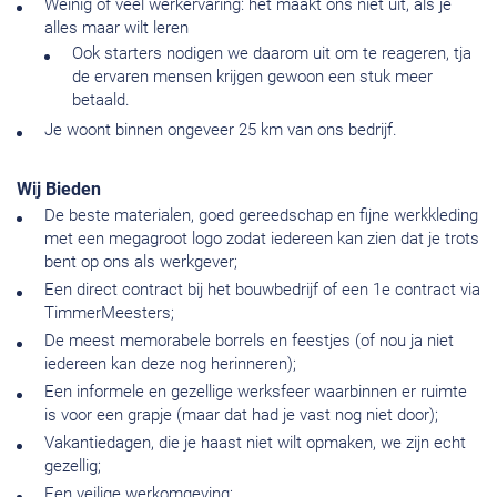
Weinig of veel werkervaring: het maakt ons niet uit, als je
alles maar wilt leren
Ook starters nodigen we daarom uit om te reageren, tja
de ervaren mensen krijgen gewoon een stuk meer
betaald.
Je woont binnen ongeveer 25 km van ons bedrijf.
Wij Bieden
De beste materialen, goed gereedschap en fijne werkkleding
met een megagroot logo zodat iedereen kan zien dat je trots
bent op ons als werkgever;
Een direct contract bij het bouwbedrijf of een 1e contract via
TimmerMeesters;
De meest memorabele borrels en feestjes (of nou ja niet
iedereen kan deze nog herinneren);
Een informele en gezellige werksfeer waarbinnen er ruimte
is voor een grapje (maar dat had je vast nog niet door);
Vakantiedagen, die je haast niet wilt opmaken, we zijn echt
gezellig;
Een veilige werkomgeving;