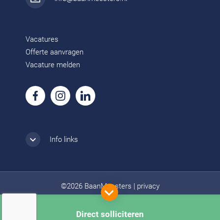
Vacatures
Offerte aanvragen
Vacature melden
Info links
©2026 BaanMeesters
|
privacy
Direct solliciteren